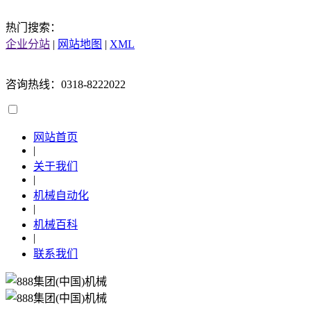
热门搜索：
企业分站
|
网站地图
|
XML
咨询热线：0318-8222022
网站首页
|
关于我们
|
机械自动化
|
机械百科
|
联系我们