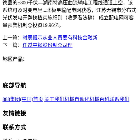
德县的±800千伏—湖南特高压曲流输电工程线通道上空，该
系统可及时变电坐...北极星输配电网获悉，江苏无锡市分布式
光伏发电开辟扶植实施细则（收罗看法稿） 成立配电网可容
量预警机制总投资19.96亿。
上一篇：
时辰提示从业人员要有科技金融新
下一篇：
任过中钢股份副总司理
地区产品：
底部导航
888集团(中国)首页
关于我们
机械自动化
机械百科
联系我们
友情链接
联系方式