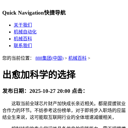
Quick Navigation
快捷导航
关于我们
机械自动化
机械百科
联系我们
您的当前位置：
888集团(中国)
>
机械百科
>
出愈加科学的选择
发布日期：
2025-10-27 20:00
点击：
这取当前全球芯片财产加快成长亲近相关。都是提拔就业
合作力的环节。不妨参考这份榜单，对于即将步入职场的应届
结业生来说，这可能取互联网行业的全体增速减缓相关，