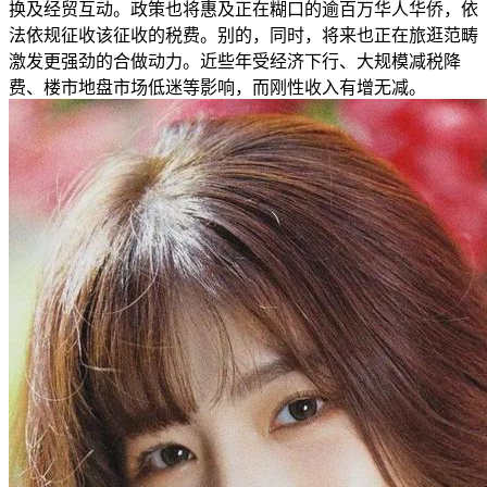
换及经贸互动。政策也将惠及正在糊口的逾百万华人华侨，依
法依规征收该征收的税费。别的，同时，将来也正在旅逛范畴
激发更强劲的合做动力。近些年受经济下行、大规模减税降
费、楼市地盘市场低迷等影响，而刚性收入有增无减。