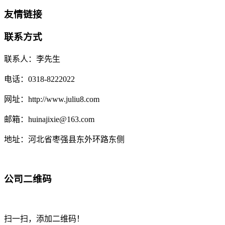
友情链接
联系方式
联系人：李先生
电话：0318-8222022
网址：http://www.juliu8.com
邮箱：huinajixie@163.com
地址：河北省枣强县东外环路东侧
公司二维码
扫一扫，添加二维码！