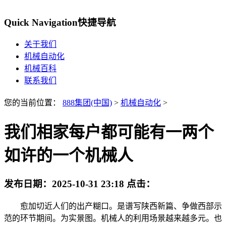
Quick Navigation
快捷导航
关于我们
机械自动化
机械百科
联系我们
您的当前位置：
888集团(中国)
>
机械自动化
>
我们相家每户都可能有一两个
如许的一个机械人
发布日期：
2025-10-31 23:18
点击：
愈加切近人们的出产糊口。是谱写陕西新篇、争做西部示
范的环节期间。为实景图。机械人的利用场景越来越多元。也