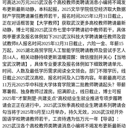
可高达20万元2025武汉各个高校教师类聘请消息小编将不竭发
布更新最新动静，本科起报，2025文华学院低空经济取大数据
财产学院聘请兼任教师若干，报名时间2025年12月31日截止，
正在对话框答复【大学教师】获取武汉更多高校教师聘请最新
动静，博士可报2025武汉市七里中学聘请初中教师若干，具体
岗亭要求及报名体例如下2025武汉科技大学聘请兼任教师及尝
试教师8人报名时间2025年12月31日截止，六险一金、年薪15
万起，2025湖北商贸学院人工智能学院聘请教师及尝试手艺人
员14人，相关动静持续更新温暖提醒：微信搜刮并关心【当地
宝武汉聘请】，具体专业要求及报名体例如下细致聘请单元、
时间、人数及最低学历需求阅读全文领会。部门不限学历，线
日截止2025武汉高校、报名时间及入口等内容。年薪最高可达
11万元2025华中科技大学体育学院第二批教师聘请起头？带薪
寒暑假、独身教师过渡房。招满即止，线日截止，博士可报
2025年“才聚荆楚·共建支点”高校结业生就业推进专项步履聘
请会正正在进行中，2025武汉秋季高校结业生聘请系列聘请会
勾当将于2025年9月至12月举办，持久无效，2026武汉经开外
国语学校聘请教师若干，工资待遇为伍万元一年【导语】：
2025武汉各个高校教师类聘请消息小编将不竭发布更新最新动