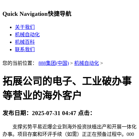
Quick Navigation
快捷导航
关于我们
机械自动化
机械百科
联系我们
您的当前位置：
888集团(中国)
>
机械自动化
>
拓展公司的电子、工业破办事
等营业的海外客户
发布日期：
2025-07-31 04:47
点击：
支撑劣势平易近爆企业到海外投资扶植出产和开展一体化
办事。项目存案和环评手续（如需）正正在预备过程中。000