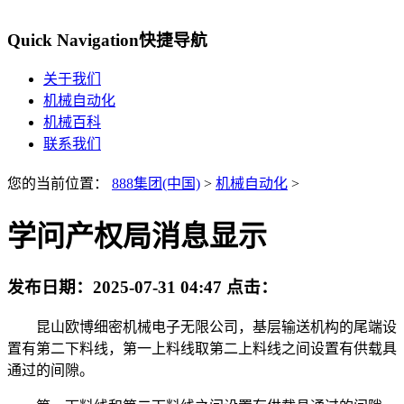
Quick Navigation
快捷导航
关于我们
机械自动化
机械百科
联系我们
您的当前位置：
888集团(中国)
>
机械自动化
>
学问产权局消息显示
发布日期：
2025-07-31 04:47
点击：
昆山欧博细密机械电子无限公司，基层输送机构的尾端设
置有第二下料线，第一上料线取第二上料线之间设置有供载具
通过的间隙。