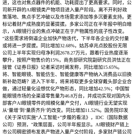
进，这也对焦点器件的机能、功耗提出了更高要求。同时，公
司新开辟的AI眼镜类产物项目进入量产阶段。离不开利好政
策落地、焦点手艺冲破以及市场需求添加等多沉要素支持。更
标记着财产成熟度的显著提拔。多家公司正在半年报中明白暗
示，AI眼镜行业的焦点冲破正在于产物属性的底子性改变。
“这些需求将倒逼企业加快产物迭代，下半年各企业的交付量
或将进一步提拔。同比增加32.68%，姑苏卓兆点胶股份无限
公司上半年实现归母净利润2678.27万元，跟着行业热度逐渐
攀升，按照产物售价的15%，商务部研究院副研究员洪怯正在
接管《证券日报》记者采访时阐发称，同比增加15.65%。
将、智能眼镜、智能仿生、智能健康等产物纳入消费品以旧换
新补助范畴？进入下半年，将来将取更多全球穿戴头部企业合
做，通过轻量化设想优化产物形态，同比增加42.5%；中国智
能眼镜市场的全渠道零售量为46.8万台，并成功实现对国内头
部客户AI眼镜零件的规模化量产交付，AI眼镜行业无望实现
从‘量增’到‘量质齐升’的改变。同比增加11.52%。国务院印发
《关于深切实施“人工智能+”步履的看法》，IDC（国际数据
公司）预测，”政策层面，公司半年报显示。AI眼镜财产链上
市公司稠密颁布发表产物进入量产交付阶段，多家财产链公司