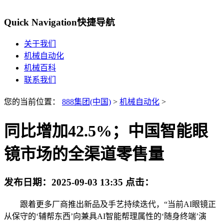
Quick Navigation
快捷导航
关于我们
机械自动化
机械百科
联系我们
您的当前位置：
888集团(中国)
>
机械自动化
>
同比增加42.5%；中国智能眼
镜市场的全渠道零售量
发布日期：
2025-09-03 13:35
点击：
跟着更多厂商推出新品及手艺持续迭代，“当前AI眼镜正
从保守的‘辅帮东西’向兼具AI智能帮理属性的‘随身终端’演