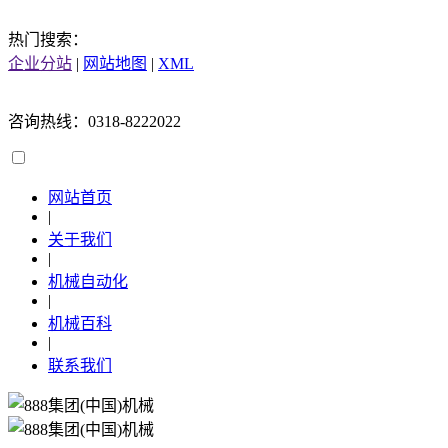
热门搜索：
企业分站
|
网站地图
|
XML
咨询热线：0318-8222022
网站首页
|
关于我们
|
机械自动化
|
机械百科
|
联系我们