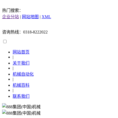
热门搜索：
企业分站
|
网站地图
|
XML
咨询热线：0318-8222022
网站首页
|
关于我们
|
机械自动化
|
机械百科
|
联系我们