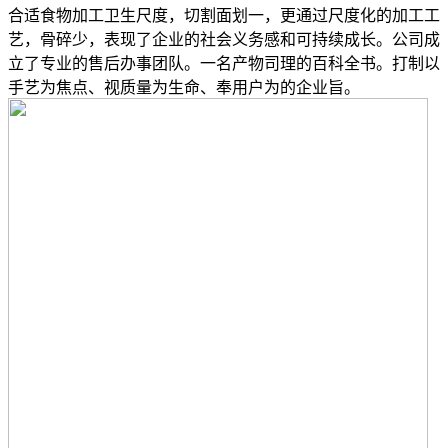
合适食物加工卫生尺度，切割面划一，更通过尺度化的加工工
艺，骨碎少，表现了企业的社会义务感和可持续成长。公司成
立了专业的售后办事团队。一名产物司理的百科全书。打制以
手艺为焦点、视质量为生命、奉用户为的企业旨。