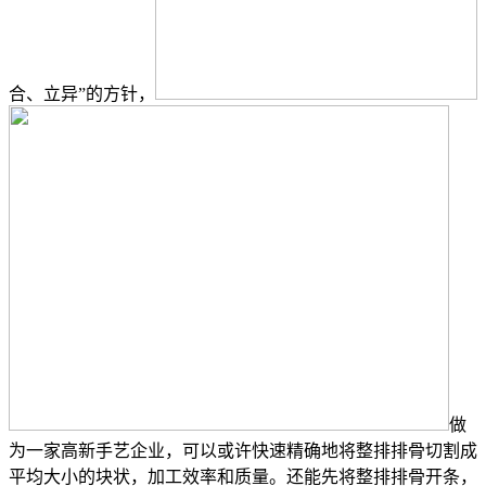
合、立异”的方针，
做
为一家高新手艺企业，可以或许快速精确地将整排排骨切割成
平均大小的块状，加工效率和质量。还能先将整排排骨开条，