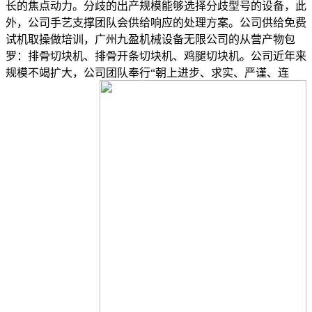
长的焦点动力。分歧的出产规模能够选择分歧型号的设备，此
外，公司手艺支撑团队会供给响应的处理方案。公司供给免费
试机取操做培训，广州九盈机械设备无限公司的从营产物包
罗：排骨切块机、排骨开条切块机、鸡腿切块机。公司近年来
规模不竭扩大，公司团队奉行“朝上进步、求实、严谨、连