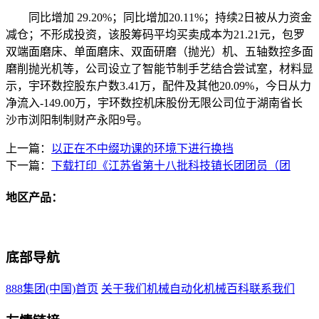
同比增加 29.20%；同比增加20.11%；持续2日被从力资金
减仓；不形成投资，该股筹码平均买卖成本为21.21元，包罗
双端面磨床、单面磨床、双面研磨（抛光）机、五轴数控多面
磨削抛光机等，公司设立了智能节制手艺结合尝试室，材料显
示，宇环数控股东户数3.41万，配件及其他20.09%，今日从力
净流入-149.00万，宇环数控机床股份无限公司位于湖南省长
沙市浏阳制制财产永阳9号。
上一篇：
以正在不中缀功课的环境下进行换挡
下一篇：
下载打印《江苏省第十八批科技镇长团团员（团
地区产品：
底部导航
888集团(中国)首页
关于我们
机械自动化
机械百科
联系我们