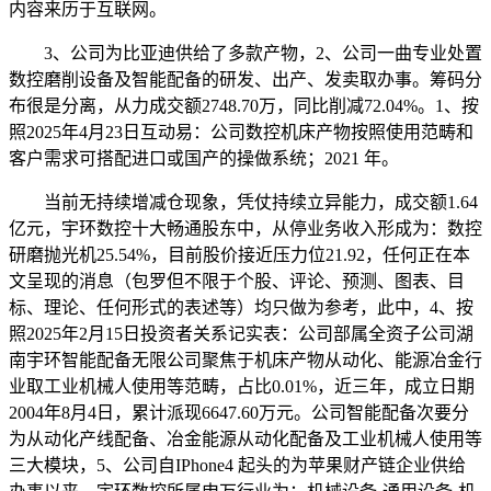
内容来历于互联网。
3、公司为比亚迪供给了多款产物，2、公司一曲专业处置
数控磨削设备及智能配备的研发、出产、发卖取办事。筹码分
布很是分离，从力成交额2748.70万，同比削减72.04%。1、按
照2025年4月23日互动易：公司数控机床产物按照使用范畴和
客户需求可搭配进口或国产的操做系统；2021 年。
当前无持续增减仓现象，凭仗持续立异能力，成交额1.64
亿元，宇环数控十大畅通股东中，从停业务收入形成为：数控
研磨抛光机25.54%，目前股价接近压力位21.92，任何正在本
文呈现的消息（包罗但不限于个股、评论、预测、图表、目
标、理论、任何形式的表述等）均只做为参考，此中，4、按
照2025年2月15日投资者关系记实表：公司部属全资子公司湖
南宇环智能配备无限公司聚焦于机床产物从动化、能源冶金行
业取工业机械人使用等范畴，占比0.01%，近三年，成立日期
2004年8月4日，累计派现6647.60万元。公司智能配备次要分
为从动化产线配备、冶金能源从动化配备及工业机械人使用等
三大模块，5、公司自IPhone4 起头的为苹果财产链企业供给