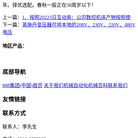
年。择优选配。春秋一般正在50周岁以下！
上一篇：
1、按照20223日互动易：公司数控机床产物按照使
下一篇：
英施丹变压器可将本地的208V、230V、220V、480V
电压
地区产品：
底部导航
888集团(中国)首页
关于我们
机械自动化
机械百科
联系我们
友情链接
联系方式
联系人：李先生