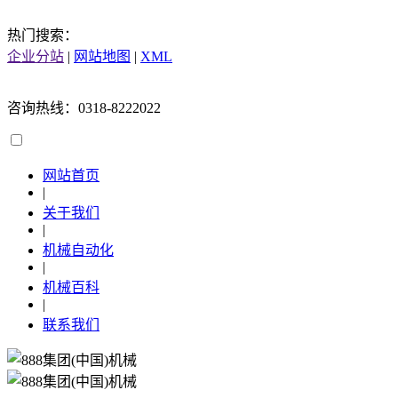
热门搜索：
企业分站
|
网站地图
|
XML
咨询热线：0318-8222022
网站首页
|
关于我们
|
机械自动化
|
机械百科
|
联系我们